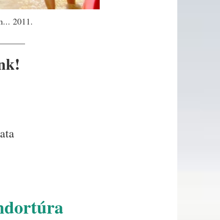
n... 2011.
______
nk!
ata
ndortúra