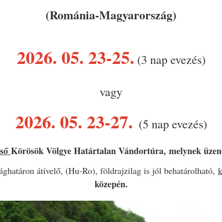
(Románia-Magyarország)
2026. 05. 23-25.
(3 nap evezés)
vagy
2026. 05. 23-27.
(
5 nap evezés)
lső
Körösök Völgye
Határtalan Vándortúra,
melynek üzene
ághatáron átívelő, (Hu-Ro)
, földrajzilag is jól behatárolható,
közepén.