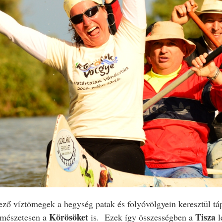
ző víztömegek a hegység patak és folyóvölgyein keresztül tápl
Körösöket
Tisza
rmészetesen a
is. Ezek így összességben a
l