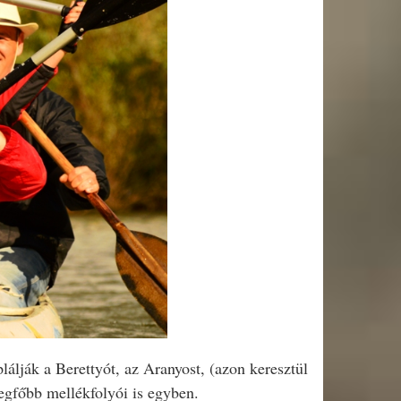
álják a Berettyót, az Aranyost, (azon keresztül
egfőbb mellékfolyói is egyben.