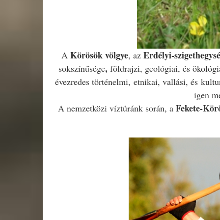
Körösök völgye
Erdélyi-szigethegys
A
, az
,
sokszínűsége
földrajzi, geológiai, és ökoló
évezredes
történelmi,
etnikai, vallási, és
kultu
igen me
Fekete-Kör
A nemzetközi víztúránk során, a