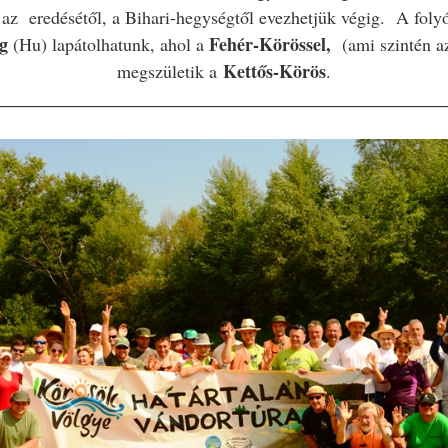
e az
eredésétől, a Bihari-hegységtől evezhetjük végig. A fol
g
Fehér-Körössel,
(Hu) lapátolhatunk, ahol a
(ami szintén a
Kettős-Körös
megszületik a
.
_____________________________________________