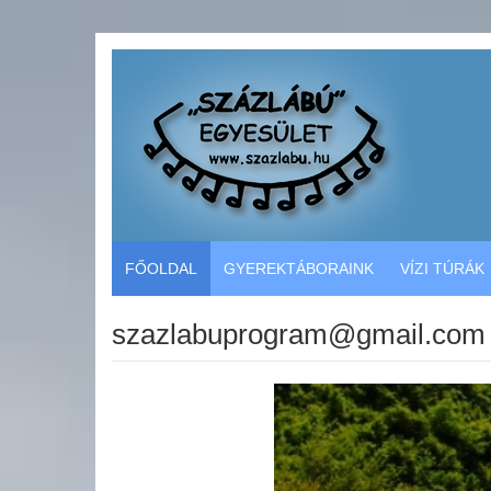
FŐOLDAL
GYEREKTÁBORAINK
VÍZI TÚRÁK
szazlabuprogram@gmail.com 