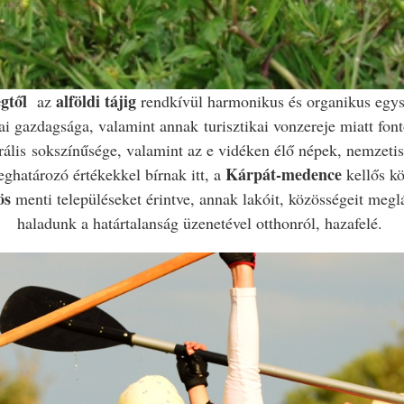
égtől
alföldi tájig
az
rendkívül harmonikus és organikus egys
giai gazdagsága, valamint annak
turisztikai vonzereje
miatt fon
rális
sokszínűsége, valamint az e vidéken élő népek, nemzeti
Kárpát-medence
ghatározó értékekkel bírnak itt, a
kellős k
ös
menti településeket érintve, annak lakóit, közösségeit megl
haladunk a határtalanság üzenetével otthonról, hazafelé.