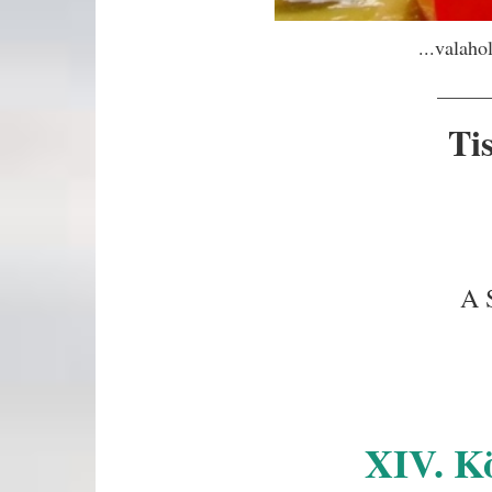
...valaho
_____
Ti
A 
XIV. Kö