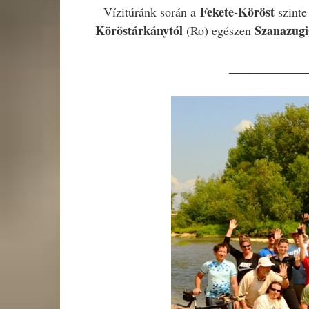
Fekete-Köröst
Vízitúránk során a
szint
Köröstárkánytól
Szanazugi
(Ro) egészen
___________