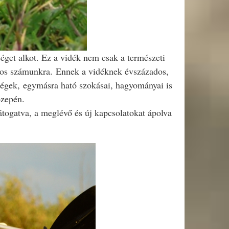
éget alkot.
Ez a vidék nem csak a természeti
tos számunkra.
Ennek a vidéknek évszázados,
ségek,
egymásra ható
szokásai, hagyományai
is
özepén.
átogatva, a meglévő és új kapcsolatokat ápolva