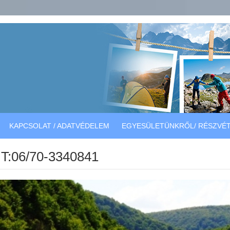
KAPCSOLAT / ADATVÉDELEM
EGYESÜLETÜNKRŐL/ RÉSZVÉT
T:06/70-3340841