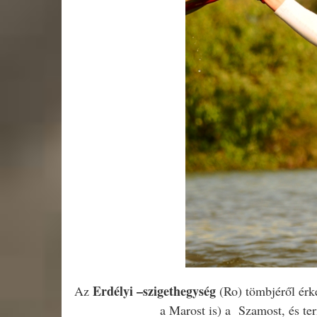
Erdélyi –szigethegység
Az
(Ro) tömbjéről érke
a Marost is) a
Szamost, és te