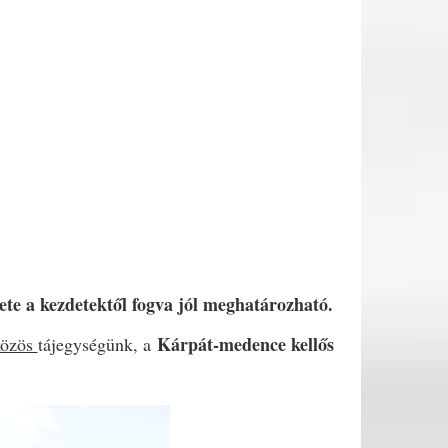
te a kezdetektől fogva jól meghatározható.
Kárpát-medence kellős
közös
tájegységünk, a