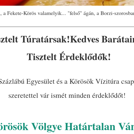
l, a Fekete-Körös valamelyik... "felső" ágán, a Borzi-szorosba
__________________________________________________
sztelt Túratársak!
Kedves Barátai
Tisztelt Érdeklődők!
Százlábú Egyesület és a Körösök Vízitúra csap
szeretettel vár ismét minden érdeklődőt!
rösök Völgye
Határtalan Vá