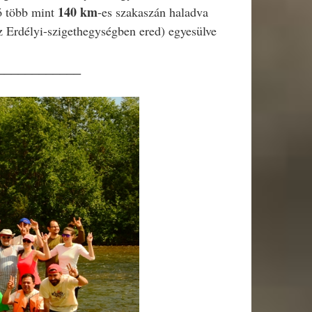
140 km
yó több mint
-es szakaszán haladva
z Erdélyi-szigethegységben ered) egyesülve
____________