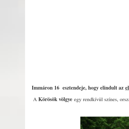
Immáron 16 esztendeje,
hogy elindult az
e
Körösök völgye
A
egy rendkívül színes,
orsz