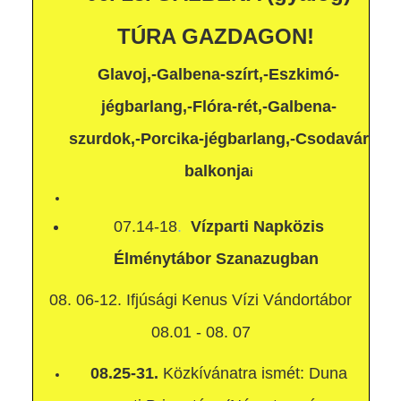
TÚRA GAZDAGON!
Glavoj,-Galbena-szírt,-Eszkimó-
jégbarlang,-Flóra-rét,-Galbena-
szurdok,-Porcika-jégbarlang,-
Csodavár
balkonja
i
07.14-18
.
Vízparti Napközis
Élménytábor Szanazugban
08. 06-12. Ifjúsági Kenus Vízi Vándortábor
08.01 - 08. 07
08.25-31.
Közkívánatra ismét: Duna