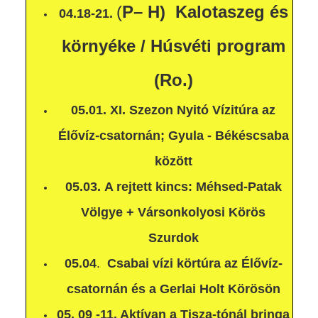
(
P– H) Kalotaszeg és
04.18-21.
környéke / Húsvéti program
(Ro.)
05.01. XI. Szezon Nyitó Vízitúra az
Élővíz-csatornán; Gyula - Békéscsaba
között
05.03. A rejtett kincs: Méhsed-Patak
Völgye + Vársonkolyosi Körös
Szurdok
05.04
.
Csabai vízi körtúra az Élővíz-
csatornán és a Gerlai Holt Körösön
05. 09 -11.
Aktívan a Tisza-tónál bringa