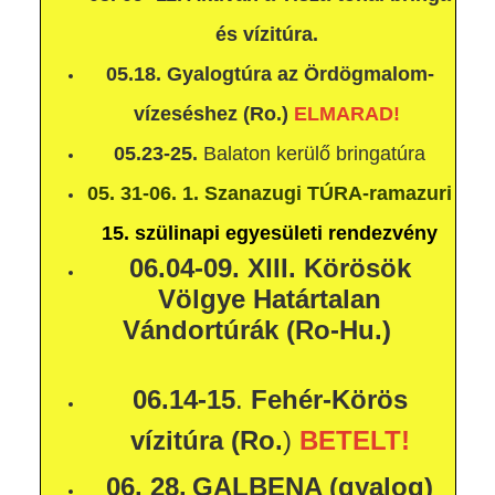
és vízitúra.
05.18. Gyalogtúra az Ördögmalom-
vízeséshez (Ro.)
ELMARAD!
05.23-25.
Balaton kerülő bringatúra
05. 31-06. 1.
Szanazugi TÚRA-ramazuri
15. szülinapi egyesületi rendezvény
06.04-09.
XIII. Körösök
Völgye Határtalan
Vándortúrák (Ro-Hu.)
06.14-15
.
Fehér-Körös
vízitúra (Ro.
)
BETELT!
06. 28.
GALBENA (gyalog)