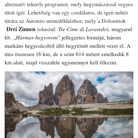
alternatív tekerős programot, mely hegymászással vegyes
túrát ígér. Lehetőség van egy csodálatos, de igen nehéz
túrára az Auronzo menedékházhoz, mely a Dolomitok
Drei Zinnen
(olaszul:
Tre Cime di Lavaredo
), magyarul
kb. „
Hármas-hegyorom
” jellegzetes formájú, három
markáns hegycsúcsból álló hegytömb mellett vezet el. A
túra összesen 16 km, de a szint 614 métert emelkedik 8
km alatt, majd visszafele ugyanennyit kell fékezni.