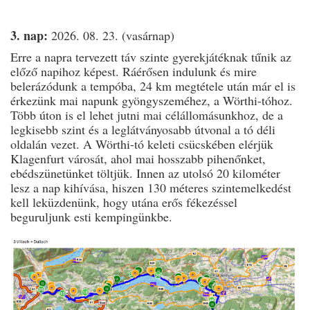
3. nap:
2026. 08. 23. (vasárnap)
Erre a napra tervezett táv szinte gyerekjátéknak tűnik az
előző napihoz képest. Ráérősen indulunk és mire
belerázódunk a tempóba, 24 km megtétele után már el is
érkezünk mai napunk gyöngyszeméhez, a Wörthi-tóhoz.
Több úton is el lehet jutni mai célállomásunkhoz, de a
legkisebb szint és a leglátványosabb útvonal a tó déli
oldalán vezet. A Wörthi-tó keleti csücskében elérjük
Klagenfurt városát, ahol mai hosszabb pihenőnket,
ebédszünetünket töltjük. Innen az utolsó 20 kilométer
lesz a nap kihívása, hiszen 130 méteres szintemelkedést
kell leküzdenünk, hogy utána erős fékezéssel
beguruljunk esti kempingünkbe.