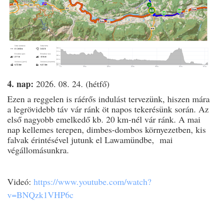
4. nap:
2026. 08. 24. (hétfő)
Ezen a reggelen is ráérős indulást tervezünk, hiszen mára
a legrövidebb táv vár ránk öt napos tekerésünk során. Az
első nagyobb emelkedő kb. 20 km-nél vár ránk. A mai
nap kellemes terepen, dimbes-dombos környezetben, kis
falvak érintésével jutunk el Lawamündbe,
mai
végállomásunkra.
Videó:
https://www.youtube.com/watch?
v=BNQzk1VHP6c