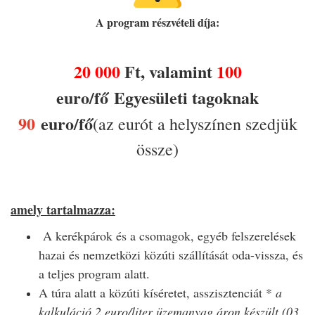
A program részvételi díja:
20 000
Ft, valamint
100
euro/fő
Egyesületi tagoknak
90
euro/fő
(az eurót a helyszínen szedjük
össze)
amely tartalmazza:
A kerékpárok és a csomagok, egyéb felszerelések
hazai és nemzetközi közúti szállítását oda-vissza, és
a teljes program alatt.
A túra alatt a közúti kíséretet, asszisztenciát *
a
kalkuláció 2 euro/liter üzemanyag áron készült (03.