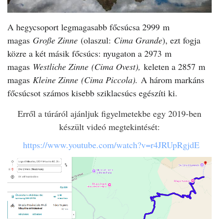
A hegycsoport legmagasabb főcsúcsa 2999 m
magas
Große Zinne
(olaszul:
Cima Grande
), ezt fogja
közre a két másik főcsúcs: nyugaton a 2973 m
magas
Westliche Zinne
(Cima Ovest),
keleten a 2857 m
magas
Kleine Zinne
(Cima Piccola).
A három markáns
főcsúcsot számos kisebb sziklacsúcs egészíti ki.
Erről a túráról ajánljuk figyelmetekbe egy 2019-ben
készült videó megtekintését:
https://www.youtube.com/watch?v=r4JRUpRgjdE