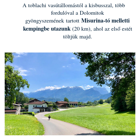
A toblachi vasútállomástól a kisbusszal, több
fordulóval a Dolomitok
Misurina-tó melletti
gyöngyszemének
tartott
kempingbe utazunk
(20 km), ahol az első estét
töltjük majd.