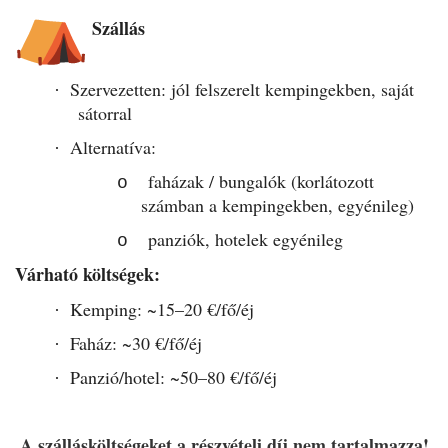
Szállás
Szervezetten: jól felszerelt kempingekben, saját
·
sátorral
Alternatíva:
·
faházak / bungalók (korlátozott
o
számban a kempingekben, egyénileg)
panziók, hotelek egyénileg
o
Várható költségek:
Kemping: ~15–20 €/fő/éj
·
Faház: ~30 €/fő/éj
·
Panzió/hotel: ~50–80 €/fő/éj
·
A szállásköltségeket a részvételi díj nem tartalmazza!