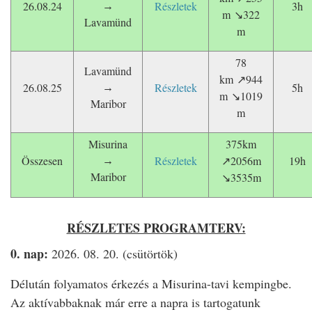
26.08.24
Részletek
3h
→
m
322
↘
Lavam
ü
nd
m
78
Lavamünd
km
944
↗
26.08.25
Részletek
5h
→
m
1019
↘
Maribor
m
Misurina
375km
Összesen
Részletek
2056m
19h
→
↗
Maribor
3535m
↘
RÉSZLETES PROGRAMTERV:
0. nap:
2026. 08. 20. (csütörtök)
Délután folyamatos érkezés a Misurina-tavi kempingbe.
Az aktívabbaknak már erre a napra is tartogatunk