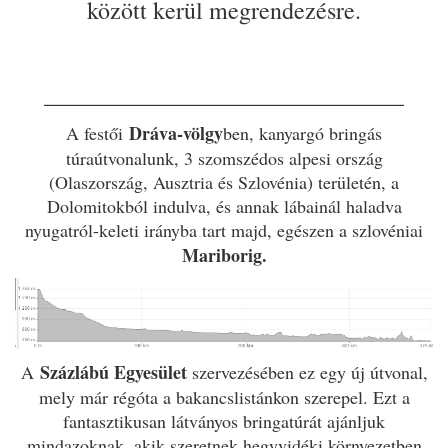
között kerül megrendezésre.
______________________________
Dráva-völgy
A festői
ben, kanyargó bringás
túraútvonalunk, 3 szomszédos alpesi ország
(Olaszország, Ausztria és Szlovénia) területén, a
Dolomitokból indulva, és annak lábainál haladva
nyugatról-keleti irányba tart majd, egészen a szlovéniai
Mariborig.
Százlábú Egyesület
A
szervezésében ez egy új útvonal,
mely már régóta a bakancslistánkon szerepel. Ezt a
fantasztikusan látványos bringatúrát ajánljuk
mindazoknak, akik szeretnek hegyvidéki környezetben