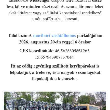
Messenger
össze
facebookos
csoport létrehozásával
lesz
kötve
minden résztvevő
, és azon a fórumon lehet
akár útitársat vagy szállítási kapacitással rendelkező
autót, sofőrt stb... keresni.
Találkozó: A
maribori vasútállomás
parkolójában
2026. augusztus 20-án reggel 6 órakor
GPS koordináták:
46.5628805861263,
15.657943907837044
Itt az eddig egyénileg szállított kerékpárokat is
felpakoljuk a trélerre, és a nagyobb csomagokat
bepakoljuk a kisbuszba.