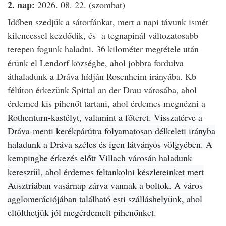
2. nap:
2026. 08. 22. (szombat)
Időben szedjük a sátorfánkat, mert a napi távunk ismét
kilencessel kezdődik, és
a tegnapinál változatosabb
terepen fogunk haladni. 36 kilométer megtétele után
érünk el Lendorf községbe, ahol jobbra fordulva
áthaladunk a Dráva hídján Rosenheim irányába. Kb
félúton érkezünk Spittal an der Drau városába, ahol
érdemed kis pihenőt tartani, ahol érdemes megnézni
a
Rothenturn-kastélyt, valamint a főteret. Visszatérve a
Dráva-menti kerékpárútra folyamatosan délkeleti irányba
haladunk a Dráva széles és igen látványos völgyében. A
kempingbe érkezés előtt Villach városán haladunk
keresztül, ahol érdemes feltankolni készleteinket mert
Ausztriában vasárnap zárva vannak a boltok. A város
agglomerációjában található esti szálláshelyünk, ahol
eltölthetjük jól megérdemelt pihenőnket.