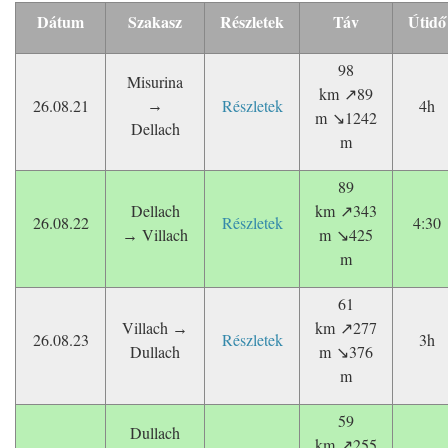
Dátum
Szakasz
Részletek
Táv
Útidő
98
Misurina
km
89
↗
26.08.21
Részletek
4h
→
m
1242
↘
Dellach
m
89
Dellach
km
343
↗
26.08.22
Részletek
4:30
Villach
m
425
→
↘
m
61
Villach
km
277
→
↗
26.08.23
Részletek
3h
Dullach
m
376
↘
m
59
Dullach
km
255
↗