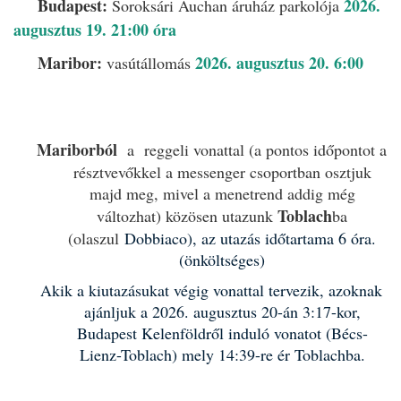
Budapest:
2026.
Soroksári Auchan áruház parkolója
augusztus 19. 21:00 óra
Maribor:
2026. augusztus 20. 6:00
vasútállomás
Mariborból
a reggeli vonattal (a pontos időpontot a
résztvevőkkel a messenger csoportban osztjuk
majd meg, mivel a menetrend addig még
Toblach
változhat) közösen utazunk
ba
(olaszul
Dobbiaco
), az utazás időtartama 6 óra.
(önköltséges)
Akik a kiutazásukat végig vonattal tervezik, azoknak
ajánljuk a 2026. augusztus 20-án 3:17-kor,
Budapest Kelenföldről induló vonatot (Bécs-
Lienz-Toblach) mely 14:39-re ér Toblachba.