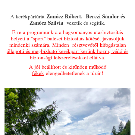
Zanócz Róbert,
Berczi Sándor és
A kerékpártúrát
Zanócz Szilvia
vezetik és segítik.
Erre a programunkra a hagyományos utasbiztosítás
helyett a "sport" baleset biztosítás kötését javasoljuk
mindenki számára.
Minden
résztvevőtől kifogástalan
állapotú és megbízható kerékpárt kérünk hozni, védő és
biztonsági felszerelésekkel ellátva.
A jól beállított és kitűnően működő
fékek
elengedhetetlenek a túrán!