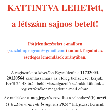
KATTINTVA LEHETett,
a létszám sajnos betelt!
Pótjelentkezéseket e-mailben
(
szazlabuprogram@gmail.com
) tudunk fogadni az
esetleges lemondások arányában.
11733003-
A regisztrációt követően Egyesületünk
20120564
számlaszámára az előleg befizetését kérjük.
Erről 24-48 órán belül visszaigazoló számlát küldünk a
regisztrációkor megadott e-mail címre.
a megjegyzés rovatba
nevét
Az utaláskor
a jelentkező(k)
és a
„
Dráva-menti bringázás
2026”
kifejezést kérnénk