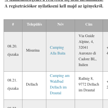
A regisztrációkor nyilatkozni kell majd az igényekről.
#
Település
Név
Cím
Via Guide
Alpine, 4,
08.20.
Camping
32041
Misurina
Alla Baita
Auronzo di
éjszaka
Cadore BL,
Italien
Camping am
Raßnig 8,
08.21.
Waldbad
Dellach
9772 Dellach
Dellach im
éjszaka
im Drautal
Drautal