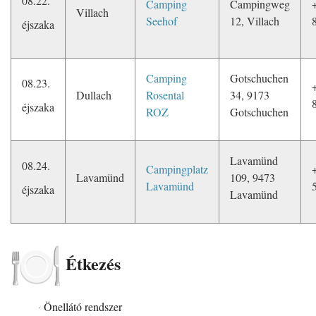
08.22.
Camping
Campingweg
Villach
Seehof
12, Villach
éjszaka
Camping
Gotschuchen
08.23.
Dullach
Rosental
34, 9173
éjszaka
ROZ
Gotschuchen
Lavamünd
08.24.
Campingplatz
Lavamünd
109, 9473
Lavamünd
éjszaka
Lavamünd
Étkezés
Önellátó rendszer
·