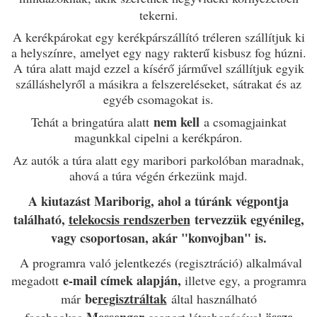
tekerni.
A kerékpárokat egy kerékpárszállító tréleren szállítjuk ki
a helyszínre, amelyet egy nagy rakterű kisbusz fog húzni.
A túra alatt majd ezzel a kísérő járművel szállítjuk egyik
szálláshelyről a másikra a felszereléseket, sátrakat és az
egyéb csomagokat is.
nem kell
Tehát a bringatúra alatt
a csomagjainkat
magunkkal cipelni a kerékpáron.
Az autók a túra alatt egy maribori parkolóban maradnak,
ahová a túra végén érkezünk majd.
A kiutazást Mariborig, ahol a túránk végpontja
található,
telekocsis rendszerben
tervezzük egyénileg,
vagy csoportosan, akár "konvojban" is.
A programra való jelentkezés (regisztráció) alkalmával
e-mail címek alapján,
megadott
illetve egy, a programra
be
regisztráltak
már
által használható