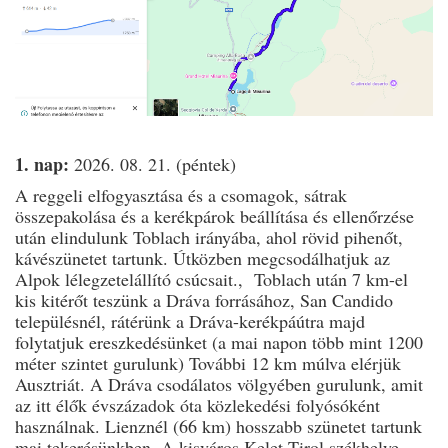
1. nap:
2026. 08. 21. (péntek)
A reggeli elfogyasztása és a csomagok, sátrak
összepakolása és a kerékpárok beállítása és ellenőrzése
után elindulunk Toblach irányába, ahol rövid pihenőt,
kávészünetet tartunk. Útközben megcsodálhatjuk az
Alpok lélegzetelállító csúcsait.,
Toblach után 7 km-el
kis kitérőt teszünk a Dráva forrásához, San Candido
településnél, rátérünk a Dráva-kerékpáútra majd
folytatjuk ereszkedésünket (a mai napon több mint 1200
méter szintet gurulunk) További 12 km múlva elérjük
Ausztriát. A Dráva csodálatos völgyében gurulunk, amit
az itt élők évszázadok óta közlekedési folyósóként
használnak. Lienznél (66 km) hosszabb szünetet tartunk
mai tekerésünkben. A kisváros Kelet-Tirol székhelye.