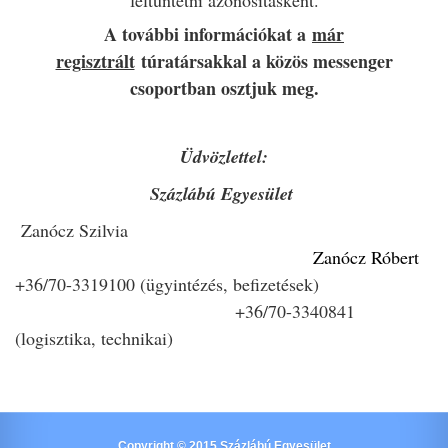
feltüntetni azonosításként.
A további információkat a
már
regisztrált
túratársakkal a közös messenger
csoportban osztjuk meg.
Üdvözlettel:
Százlábú Egyesület
Zanócz Szilvia
Zanócz Róbert
+36/70-3319100 (ügyintézés, befizetések)
+36/70-3340841
(logisztika, technikai)
Copyright © 2015 Százlábú Egyesület