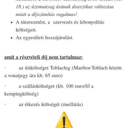
18.) az üzemanyag árának drasztikus változása
miatt a díjszámítás rugalmas!
A túravezetést, a szervezés és lebonyolítás
költségeit.
Az egyesületi hozzájárulást.
amit a részvételi díj nem tartalmaz:
az útiköltséget Toblachig (Maribor-Toblach között
·
a vonatjegy ára kb. 65 euro)
a szállásköltséget (kb. 100 euro/fő a
·
kempingköltség)
az étkezés költségét (önellátás)
·