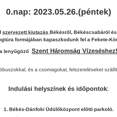
0.nap:
2023.05.26.(péntek)
l
szervezett kiutazás
Békésről, Békéscsabáról és 
ogtúra formájában kapaszkodunk fel a Fekete-Kör
Szent Háromság Vízeséshez
a lenyűgöző
tóbuszokkal, és a csomagokat, felszereléseket szállí
Indulási helyszínek és
időpontok
:
1. Békés-Dánfoki Üdülőközpont előtti parkoló.