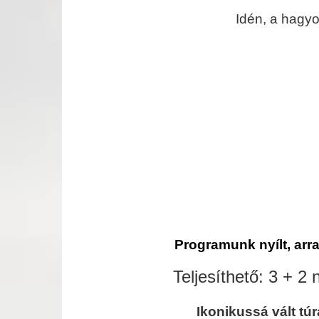
Idén, a hagyo
Programunk nyílt, arra
Teljesíthető: 3 + 2
Ikonikussá vált t
úr