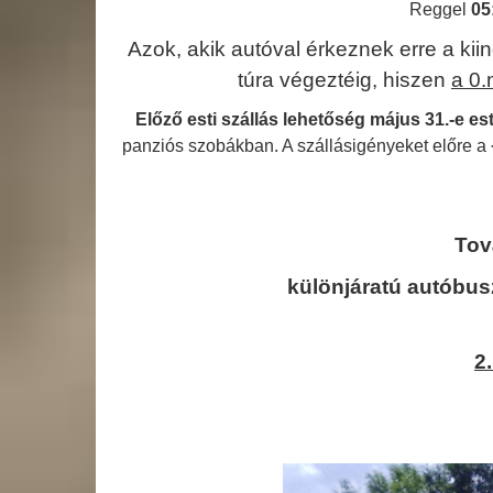
Reggel
05
Azok, akik autóval érkeznek erre a ki
túra végeztéig, hiszen
a 0.
Előző esti szállás lehetőség május 31.-e es
panziós szobákban. A szállásigényeket előre a
Tov
különjáratú autóbus
2