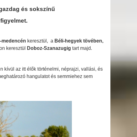
 gazdag és sokszínű
 figyelmet.
i-medencén
keresztül, a
Béli-hegyek tövében,
on keresztül
Doboz-Szanazugig
tart majd.
vül az itt élők történelmi, néprajzi, vallási, és
meghatározó hangulatot és semmiehez sem