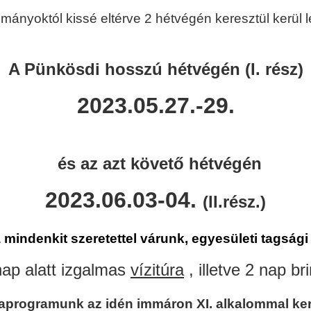
mányoktól kissé eltérve 2 hétvégén keresztül kerül l
A Pünkösdi hosszú hétvégén (I. rész)
2023.05.27.-29.
és az azt követő hétvégén
2023.06.03-04.
(II.rész.)
 mindenkit szeretettel várunk, egyesületi tagsági
 nap alatt izgalmas
vízitúra
, illetve 2 nap b
aprogramunk az idén immáron XI. alkalommal ke