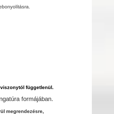
ebonyolításra.
 viszonytól függetlenül.
ringatúra
formájában.
rül megrendezésre,