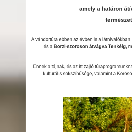
amely a határon át
természeti
A vándortúra ebben az évben is a látnivalókban
és a
Borzi-szoroson átvágva
Tenkéíg,
m
Ennek a tájnak, és az itt zajló túraprogramunkna
kulturális sokszínűsége, valamint a Körös