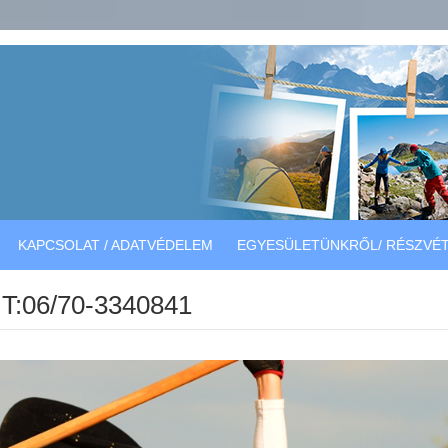
KAPCSOLAT / ADATVÉDELEM
EGYESÜLETÜNKRŐL/ RÉSZVÉT
T:06/70-3340841