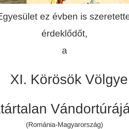
gyesület ez évben is szeretett
érdeklődőt,
a
XI. Körösök Völgye
tártalan Vándortúrájá
(Románia-Magyarország)