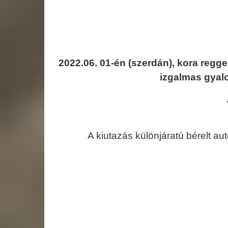
2022.06. 01-én (szerdán), kora regge
izgalmas gyal
A kiutazás különjáratú bérelt au