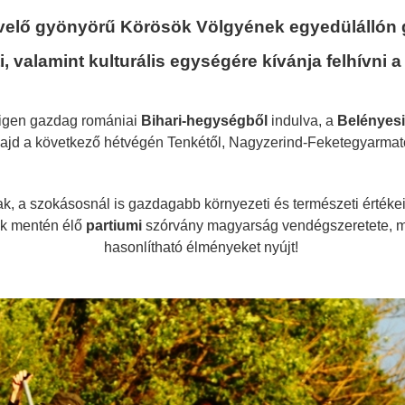
ívelő gyönyörű Körösök Völgyének egyedülállón
, valamint kulturális egységére kívánja felhívni a
 igen gazdag romániai
Bihari-hegységből
indulva, a
Belényes
ajd a következő hétvégén Tenkétől, Nagyzerind-Feketegyarmat
k, a szokásosnál is gazdagabb környezeti és természeti értékein kí
ök mentén élő
partiumi
szórvány magyarság vendégszeretete, 
hasonlítható élményeket nyújt!