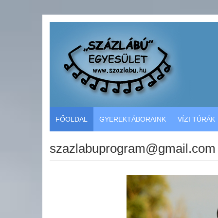
FŐOLDAL
GYEREKTÁBORAINK
VÍZI TÚRÁK
szazlabuprogram@gmail.com 