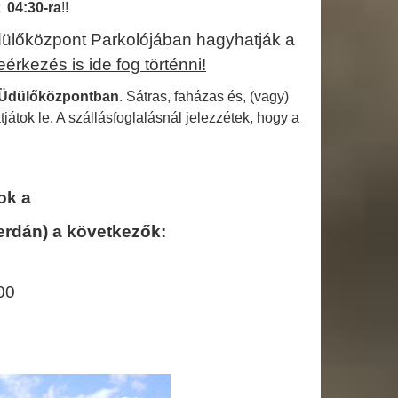
tt
04:30-ra
!!
Üdülőközpont Parkolójában hagyhatják a
érkezés is ide fog történni!
 Üdülőközpontban
. Sátras, faházas és, (vagy)
átok le. A szállásfoglalásnál jelezzétek, hogy a
ok a
erdán) a következők:
00