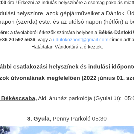
:00
óra!!
Érkezni az indulás helyszínére a csomag pakolás mia
indulási helyszínre, azok gépjárműveiket a Dánfoki 
napon (szerda) este, és az utólsó napon (hétfőn) a be
tére:
a távolabbról érkezők számára helyben a
Békés-Dánfoki
+36 20 592 5636
, vagy a
udulokozpont@gmail.com
címen adhatj
Határtalan Vándortúrára érkeztek.
ábbi csatlakozási helyszínek és indulási időpont
zok útvonalának megfelelően (2022 június 01. sz
. Békéscsaba,
Aldi áruház parkolója (Gyulai út): 05:
3. Gyula,
Penny Parkoló 05:30